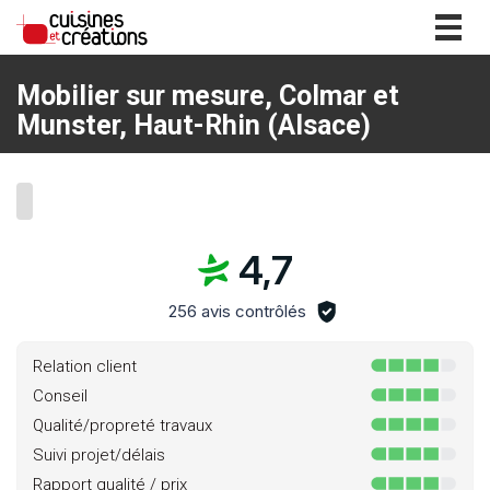
Togg
navig
Mobilier sur mesure, Colmar et
Munster, Haut-Rhin (Alsace)
4,7
256 avis contrôlés
Relation client
Conseil
Qualité/propreté travaux
Suivi projet/délais
Rapport qualité / prix